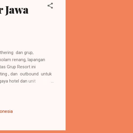
r Jawa
thering dan grup,
kolam renang, lapangan
tas Grup Resort ini
ting , dan outbound untuk
aya hotel dan unit
temuan: Fasilitas
apa ruang meeting untuk
visual. Aktivitas Luar
raga seperti futsal, voli,
donesia