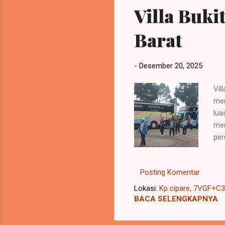
Villa Buki
Barat
-
Desember 20, 2025
Vil
men
lua
men
per
vil
men
Posting Komentar
kap
Rua
Lokasi:
Kp cipare, 7VGF+C34
bas
BACA SELENGKAPNYA