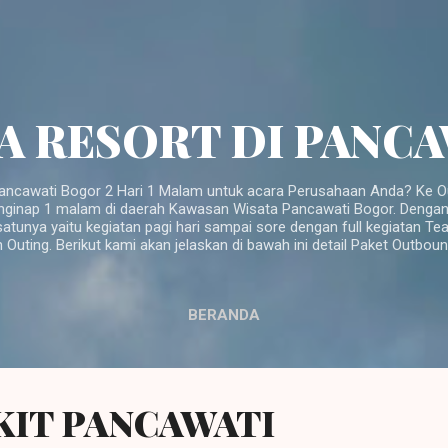
Langsung ke konten utama
A RESORT DI PANC
ancawati Bogor 2 Hari 1 Malam untuk acara Perusahaan Anda? Ke Ou
nginap 1 malam di daerah Kawasan Wisata Pancawati Bogor. Dengan a
atunya yaitu kegiatan pagi hari sampai sore dengan full kegiatan Te
n Outing. Berikut kami akan jelaskan di bawah ini detail Paket Outbo
BERANDA
KIT PANCAWATI