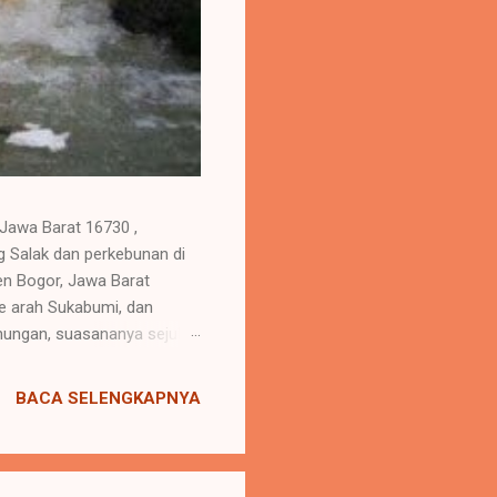
 Jawa Barat 16730 ,
 Salak dan perkebunan di
ten Bogor, Jawa Barat
ke arah Sukabumi, dan
unungan, suasananya sejuk
gan berbagai fasilitas untuk
sa dan anak-anak) Restoran
BACA SELENGKAPNYA
kapasitas Lapangan futsal