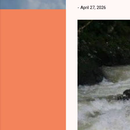
t
-
April 27, 2026
i
n
g
a
n