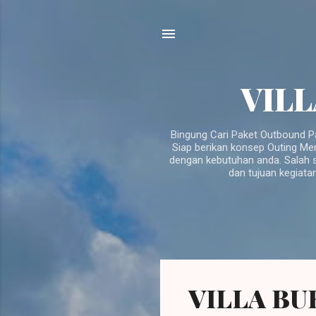
VILL
Bingung Cari Paket Outbound P
Siap berikan konsep Outing Me
dengan kebutuhan anda. Salah s
dan tujuan kegiata
P
o
VILLA BU
s