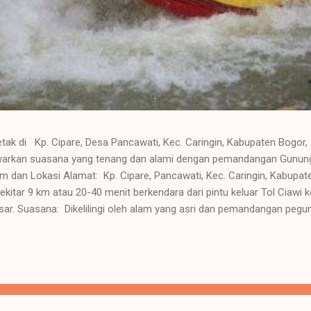
etak di Kp. Cipare, Desa Pancawati, Kec. Caringin, Kabupaten Bogor,
awarkan suasana yang tenang dan alami dengan pemandangan Gunung
 dan Lokasi Alamat: Kp. Cipare, Pancawati, Kec. Caringin, Kabupa
kitar 9 km atau 20-40 menit berkendara dari pintu keluar Tol Ciawi 
ar. Suasana: Dikelilingi oleh alam yang asri dan pemandangan peg
ksasi atau acara kelompok. Fasilitas Utama Resor ini dilengkapi den
 keluarga, gathering , rapat, atau outbound . Kolam renang (dewa
renang dan lembah Ruang pertemuan/auditorium dengan berbagai 