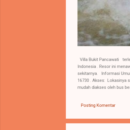
Villa Bukit Pancawati terl
Indonesia . Resor ini men
sekitarnya. Informasi Umum
16730 . Akses: Lokasinya se
mudah diakses oleh bus bes
dan segar, cocok untuk rela
mendukung kegiatan liburan
Posting Komentar
dengan pemandangan kolam 
d...