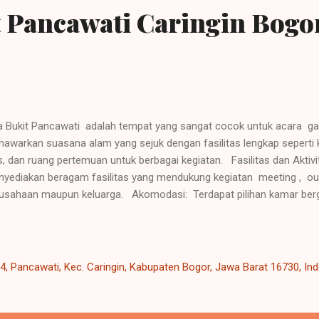
t Pancawati Caringin Bogo
la Bukit Pancawati adalah tempat yang sangat cocok untuk acara ga
awarkan suasana alam yang sejuk dengan fasilitas lengkap seperti 
s, dan ruang pertemuan untuk berbagai kegiatan. Fasilitas dan Aktivi
yediakan beragam fasilitas yang mendukung kegiatan meeting , ou
usahaan maupun keluarga. Akomodasi: Terdapat pilihan kamar berg
a/bungalow yang dapat menampung hingga ratusan orang. Ruang Per
cakup auditorium besar berkapasitas hingga 200 orang dan beber
asitas yang lebih kecil (30-70 orang), lengkap dengan peralatan audio 
ngan: Tersedia lapangan rumput yang luas untuk fun games atau olah
, Pancawati, Kec. Caringin, Kabupaten Bogor, Jawa Barat 16730, In
ket, dan biliar. Petualangan & Outbound : Paket kegiatan tamba...