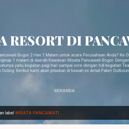
Langsung ke konten utama
A RESORT DI PANC
ancawati Bogor 2 Hari 1 Malam untuk acara Perusahaan Anda? Ke Ou
nginap 1 malam di daerah Kawasan Wisata Pancawati Bogor. Dengan a
atunya yaitu kegiatan pagi hari sampai sore dengan full kegiatan Te
n Outing. Berikut kami akan jelaskan di bawah ini detail Paket Outbo
BERANDA
an label
WISATA PANCAWATI