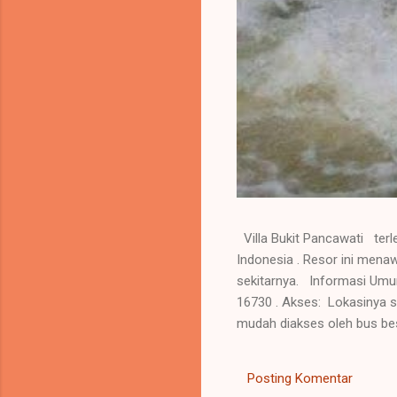
Villa Bukit Pancawati terl
Indonesia . Resor ini men
sekitarnya. Informasi Umum
16730 . Akses: Lokasinya se
mudah diakses oleh bus bes
dan segar, cocok untuk rela
mendukung kegiatan liburan
Posting Komentar
dengan pemandangan kolam 