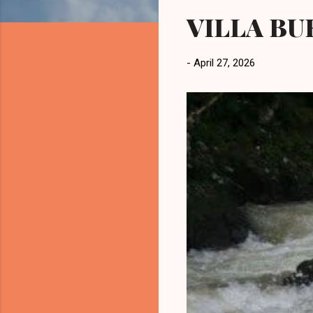
t
VILLA BU
i
n
g
-
April 27, 2026
a
n