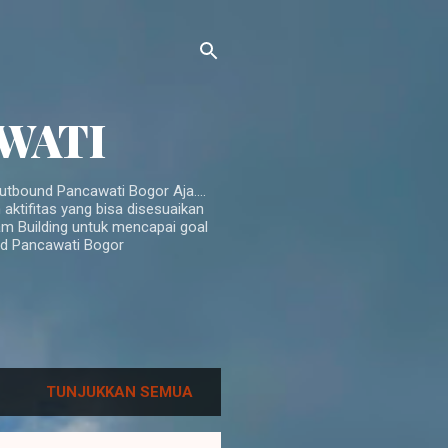
AWATI
tbound Pancawati Bogor Aja....
ktifitas yang bisa disesuaikan
am Building untuk mencapai goal
und Pancawati Bogor
TUNJUKKAN SEMUA