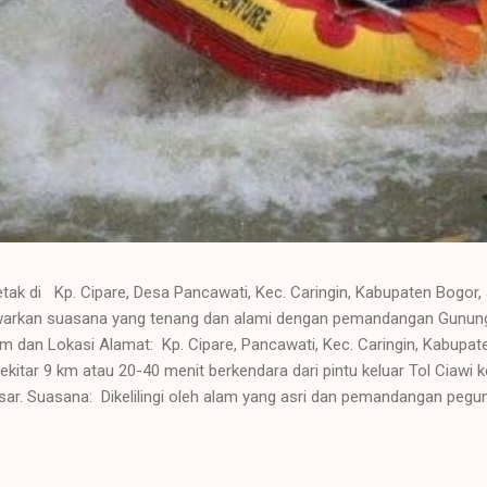
etak di Kp. Cipare, Desa Pancawati, Kec. Caringin, Kabupaten Bogor,
awarkan suasana yang tenang dan alami dengan pemandangan Gunung
 dan Lokasi Alamat: Kp. Cipare, Pancawati, Kec. Caringin, Kabupa
kitar 9 km atau 20-40 menit berkendara dari pintu keluar Tol Ciawi 
ar. Suasana: Dikelilingi oleh alam yang asri dan pemandangan peg
ksasi atau acara kelompok. Fasilitas Utama Resor ini dilengkapi den
 keluarga, gathering , rapat, atau outbound . Kolam renang (dewa
renang dan lembah Ruang pertemuan/auditorium dengan berbagai 