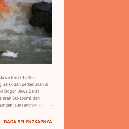
 Jawa Barat 16730 ,
 Salak dan perkebunan di
ten Bogor, Jawa Barat
ke arah Sukabumi, dan
unungan, suasananya sejuk
gan berbagai fasilitas untuk
sa dan anak-anak) Restoran
BACA SELENGKAPNYA
kapasitas Lapangan futsal