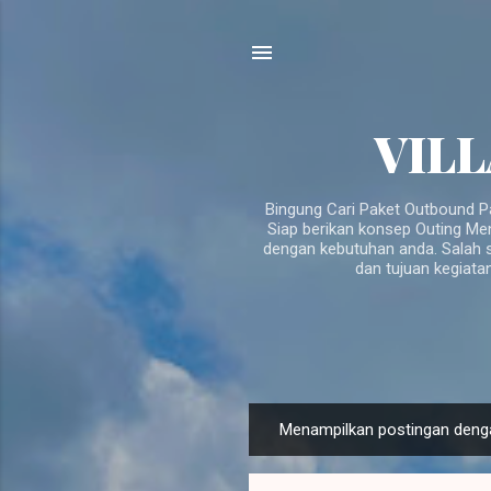
VILL
Bingung Cari Paket Outbound P
Siap berikan konsep Outing Me
dengan kebutuhan anda. Salah s
dan tujuan kegiata
P
Menampilkan postingan deng
o
s