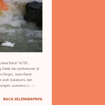
 Jawa Barat 16730 ,
 Salak dan perkebunan di
ten Bogor, Jawa Barat
ke arah Sukabumi, dan
unungan, suasananya sejuk
gan berbagai fasilitas untuk
sa dan anak-anak) Restoran
BACA SELENGKAPNYA
kapasitas Lapangan futsal