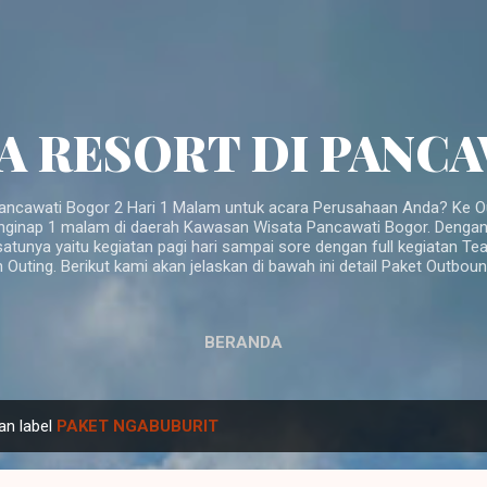
Langsung ke konten utama
A RESORT DI PANC
ancawati Bogor 2 Hari 1 Malam untuk acara Perusahaan Anda? Ke Ou
nginap 1 malam di daerah Kawasan Wisata Pancawati Bogor. Dengan a
atunya yaitu kegiatan pagi hari sampai sore dengan full kegiatan Te
n Outing. Berikut kami akan jelaskan di bawah ini detail Paket Outbo
BERANDA
an label
PAKET NGABUBURIT