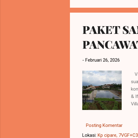
d...
PAKET S
PANCAWA
-
Februari 26, 2026
Vil
sua
kom
& I
Vil
sis
Kam
Posting Komentar
Kon
Pua
Lokasi:
Kp cipare, 7VGF+C34