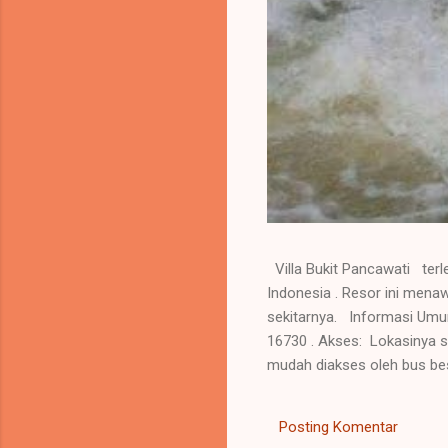
Villa Bukit Pancawati terl
Indonesia . Resor ini men
sekitarnya. Informasi Umum
16730 . Akses: Lokasinya se
mudah diakses oleh bus bes
dan segar, cocok untuk rela
mendukung kegiatan liburan
Posting Komentar
dengan pemandangan kolam 