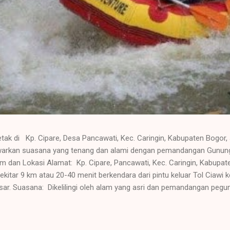
etak di Kp. Cipare, Desa Pancawati, Kec. Caringin, Kabupaten Bogor,
awarkan suasana yang tenang dan alami dengan pemandangan Gunung
 dan Lokasi Alamat: Kp. Cipare, Pancawati, Kec. Caringin, Kabupa
kitar 9 km atau 20-40 menit berkendara dari pintu keluar Tol Ciawi 
ar. Suasana: Dikelilingi oleh alam yang asri dan pemandangan peg
ksasi atau acara kelompok. Fasilitas Utama Resor ini dilengkapi den
 keluarga, gathering , rapat, atau outbound . Kolam renang (dewa
renang dan lembah Ruang pertemuan/auditorium dengan berbagai 