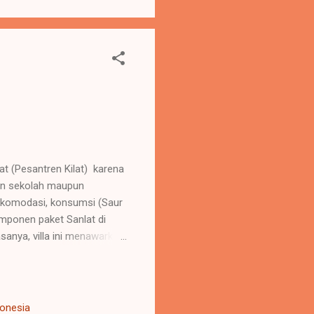
at (Pesantren Kilat) karena
an sekolah maupun
 akomodasi, konsumsi (Saur
 komponen paket Sanlat di
anya, villa ini menawarkan
Ramadhan: Akomodasi:
iswa atau peserta grup.
ahur , Takjil , dan Buka
kap dengan sound system
donesia