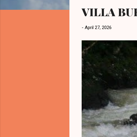
t
VILLA BU
i
n
g
-
April 27, 2026
a
n