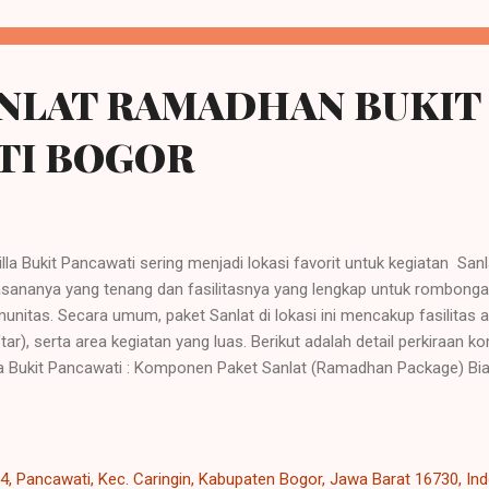
ANLAT RAMADHAN BUKIT
TI BOGOR
la Bukit Pancawati sering menjadi lokasi favorit untuk kegiatan Sanl
sananya yang tenang dan fasilitasnya yang lengkap untuk rombong
unitas. Secara umum, paket Sanlat di lokasi ini mencakup fasilitas
ftar), serta area kegiatan yang luas. Berikut adalah detail perkiraan
la Bukit Pancawati : Komponen Paket Sanlat (Ramadhan Package) Bias
tem Full Board Package yang disesuaikan untuk kebutuhan bulan 
ar/Villa dengan kapasitas besar (sharing basis) yang cocok untuk s
sumsi Khusus: Menu makanan yang disesuaikan, terdiri dari Makan S
sa . Ruang Pertemuan: Penggunaan aula atau meeting room leng
, Pancawati, Kec. Caringin, Kabupaten Bogor, Jawa Barat 16730, In