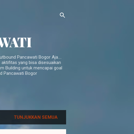
AWATI
tbound Pancawati Bogor Aja....
ktifitas yang bisa disesuaikan
am Building untuk mencapai goal
und Pancawati Bogor
TUNJUKKAN SEMUA