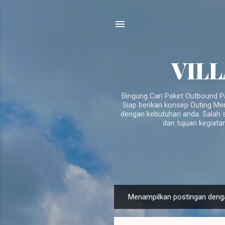
VILL
Bingung Cari Paket Outbound P
Siap berikan konsep Outing Me
dengan kebutuhan anda. Salah s
dan tujuan kegiata
P
Menampilkan postingan deng
o
s